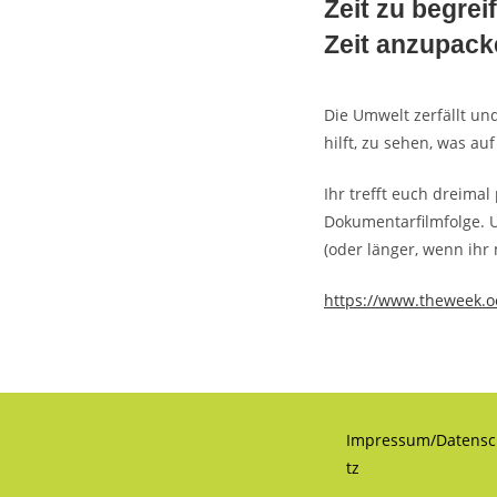
Zeit zu begre
Zeit anzupac
Die Umwelt zerfällt un
hilft, zu sehen, was a
Ihr trefft euch dreima
Dokumentarfilmfolge. 
(oder länger, wenn ih
https://www.theweek.o
Impressum/Datens
tz