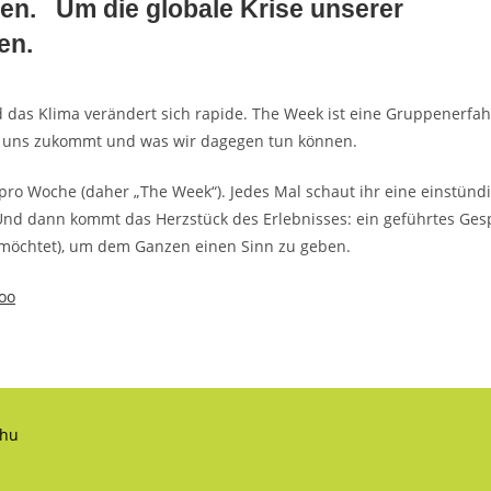
ifen. Um die globale Krise unserer
ken.
d das Klima verändert sich rapide. The Week ist eine Gruppenerfah
uf uns zukommt und was wir dagegen tun können.
l pro Woche (daher „The Week“). Jedes Mal schaut ihr eine einstünd
Und dann kommt das Herzstück des Erlebnisses: ein geführtes Ge
r möchtet), um dem Ganzen einen Sinn zu geben.
oo
chu